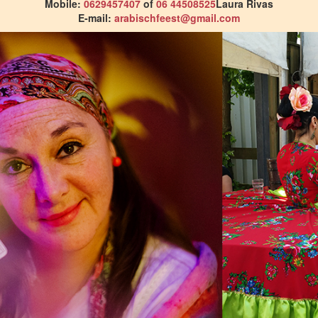
Mobile:
0629457407
of
06 44508525
Laura Rivas
E-mail:
arabischfeest@gmail.com