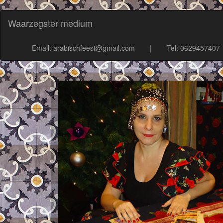
Waarzegster medium
Email: arabischfeest@gmail.com
|
Tel: 0629457407