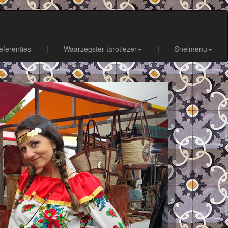
eferenties
|
Waarzegster tarotlezer
|
Snelmenu