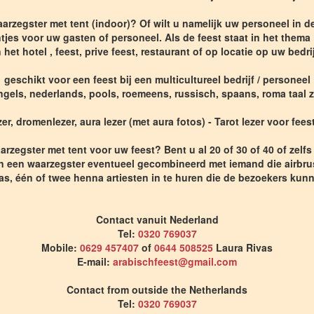
arzegster met tent (indoor)? Of wilt u namelijk uw personeel in 
ntjes voor uw gasten of personeel. Als de feest staat in het them
n het hotel , feest, prive feest, restaurant of op locatie op uw bedrij
geschikt voor een feest bij een multicultureel bedrijf / personeel
ngels, nederlands, pools, roemeens, russisch, spaans, roma taal
er, dromenlezer, aura lezer (met aura fotos) - Tarot lezer voor fe
arzegster met tent voor uw feest? Bent u al 20 of 30 of 40 of zelf
 een waarzegster eventueel gecombineerd met iemand die airbrush
ras, één of twee henna artiesten in te huren die de bezoekers ku
Contact vanuit Nederland
Tel:
0320 769037
Mobile:
0629 457407
of
0644 508525
Laura Rivas
E-mail:
arabischfeest@gmail.com
Contact from outside the Netherlands
Tel:
0320 769037