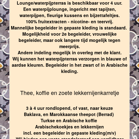
Lounge/waterpijpterras is beschikbaar voor 4 uur.
Een waterpijplounge, ingericht met tapijten,
waterpijpen, fleurige kussens en bijzettafeltjes.
100% fruitextracten - nicotine- en teervrij.
Mannelijke begeleider in gepaste kleding is standaard.
Mogelijkheid voor 2e begeleider, vrouwelijke
begeleider, maar ook langere tijd mogelijk tegen
meerprijs.
Andere indeling mogelijk in overleg met de klant.
Wij kunnen het waterpijpterras verzorgen in blauwe of
aardse kleuren. Begeleider in het zwart of in Arabische
kleding.
Thee, koffie en zoete lekkernijenkarretje
3 à 4 uur rondlopend, of vast, naar keuze
Baklava, en Marokkaanse theepot (Berrad)
Turkse en Arabische koffie
Arabischekoekjes en lekkernijen
incl. een begeleider in gepaste kleding(m/v)
Wij bieden een vaste standplaatsof een verrijdbaar