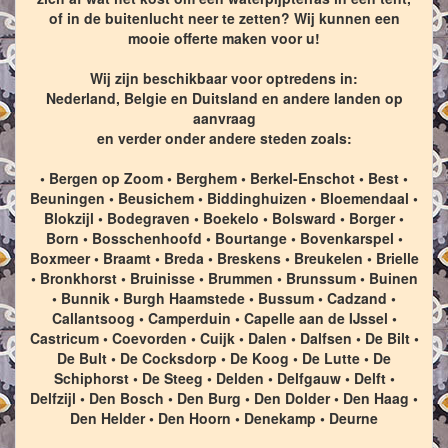
of in de buitenlucht neer te zetten? Wij kunnen een
mooie offerte maken voor u!
Wij zijn beschikbaar voor optredens in:
Nederland, Belgie en Duitsland en andere landen op
aanvraag
en verder onder andere steden zoals:
• Bergen op Zoom • Berghem • Berkel-Enschot • Best •
Beuningen • Beusichem • Biddinghuizen • Bloemendaal •
Blokzijl • Bodegraven • Boekelo • Bolsward • Borger •
Born • Bosschenhoofd • Bourtange • Bovenkarspel •
Boxmeer • Braamt • Breda • Breskens • Breukelen • Brielle
• Bronkhorst • Bruinisse • Brummen • Brunssum • Buinen
• Bunnik • Burgh Haamstede • Bussum • Cadzand •
Callantsoog • Camperduin • Capelle aan de IJssel •
Castricum • Coevorden • Cuijk • Dalen • Dalfsen • De Bilt •
De Bult • De Cocksdorp • De Koog • De Lutte • De
Schiphorst • De Steeg • Delden • Delfgauw • Delft •
Delfzijl • Den Bosch • Den Burg • Den Dolder • Den Haag •
Den Helder • Den Hoorn • Denekamp • Deurne