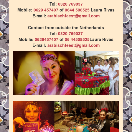
Tel:
0320 769037
Mobile:
0629 457407
of
0644 508525
Laura Rivas
E-mail:
arabischfeest@gmail.com
Contact from outside the Netherlands
Tel:
0320 769037
Mobile:
0629457407
of
06 44508525
Laura Rivas
E-mail:
arabischfeest@gmail.com