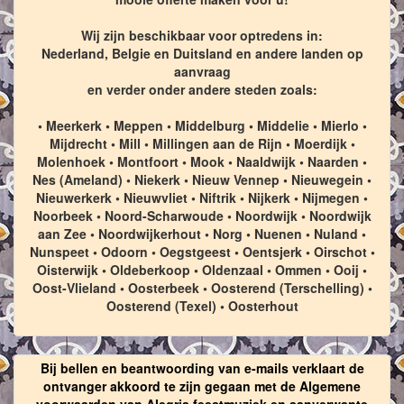
Wij zijn beschikbaar voor optredens in:
Nederland, Belgie en Duitsland en andere landen op
aanvraag
en verder onder andere steden zoals:
• Meerkerk • Meppen • Middelburg • Middelie • Mierlo •
Mijdrecht • Mill • Millingen aan de Rijn • Moerdijk •
Molenhoek • Montfoort • Mook • Naaldwijk • Naarden •
Nes (Ameland) • Niekerk • Nieuw Vennep • Nieuwegein •
Nieuwerkerk • Nieuwvliet • Niftrik • Nijkerk • Nijmegen •
Noorbeek • Noord-Scharwoude • Noordwijk • Noordwijk
aan Zee • Noordwijkerhout • Norg • Nuenen • Nuland •
Nunspeet • Odoorn • Oegstgeest • Oentsjerk • Oirschot •
Oisterwijk • Oldeberkoop • Oldenzaal • Ommen • Ooij •
Oost-Vlieland • Oosterbeek • Oosterend (Terschelling) •
Oosterend (Texel) • Oosterhout
Bij bellen en beantwoording van e-mails verklaart de
ontvanger akkoord te zijn gegaan met de Algemene