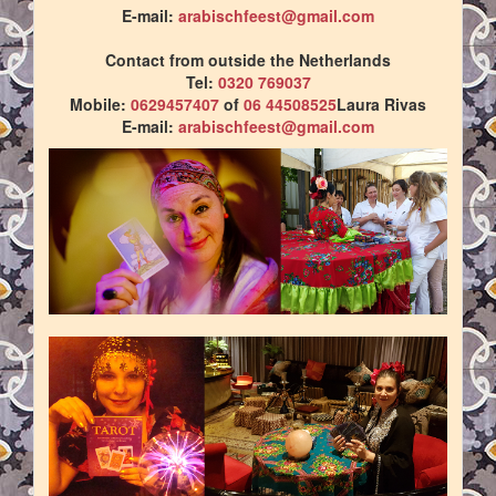
E-mail:
arabischfeest@gmail.com
Contact from outside the Netherlands
Tel:
0320 769037
Mobile:
0629457407
of
06 44508525
Laura Rivas
E-mail:
arabischfeest@gmail.com