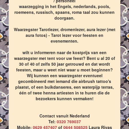
/ personeel
waarzegging in het Engels, nederlands, pools,
roemeens, russisch, spaans, roma taal zou kunnen
doorgaan.
Waarzegster Tarotlezer, dromenlezer, aura lezer (met
aura fotos) - Tarot lezer voor feesten en
evenementen.
wilt u informeren naar de kostprijs van een
waarzegster met tent voor uw feest? Bent u al 20 of
30 of 40 of zelfs 50 jaar getrouwd en dat wordt
feesten, maar u weet niet waar u moet beginnen?
Wij kunnen een waarzegster eventueel
gecombineerd met iemand die airbrush tattoo's
plaatst, of een buikdanseres, een waterpijp terras,
één of twee henna artiesten in te huren die de
bezoekers kunnen vermaken!
Contact vanuit Nederland
Tel:
0320 769037
Mobile:
0629 457407
of
0644 508525
Laura Rivas