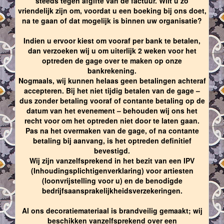
steeds tegen afgifte van de factuur. Wilt u zo
vriendelijk zijn om, voordat u een boeking bij ons doet,
na te gaan of dat mogelijk is binnen uw organisatie?
Indien u ervoor kiest om vooraf per bank te betalen,
dan verzoeken wij u om uiterlijk 2 weken voor het
optreden de gage over te maken op onze
bankrekening.
Nogmaals, wij kunnen helaas geen betalingen achteraf
accepteren. Bij het niet tijdig betalen van de gage –
dus zonder betaling vooraf of contante betaling op de
datum van het evenement – behouden wij ons het
recht voor om het optreden niet door te laten gaan.
Pas na het overmaken van de gage, of na contante
betaling bij aanvang, is het optreden definitief
bevestigd.
Wij zijn vanzelfsprekend in het bezit van een IPV
(Inhoudingsplichtigenverklaring) voor artiesten
(loonvrijstelling voor u) en de benodigde
bedrijfsaansprakelijkheidsverzekeringen.
Al ons decoratiemateriaal is brandveilig gemaakt; wij
beschikken vanzelfsprekend over een