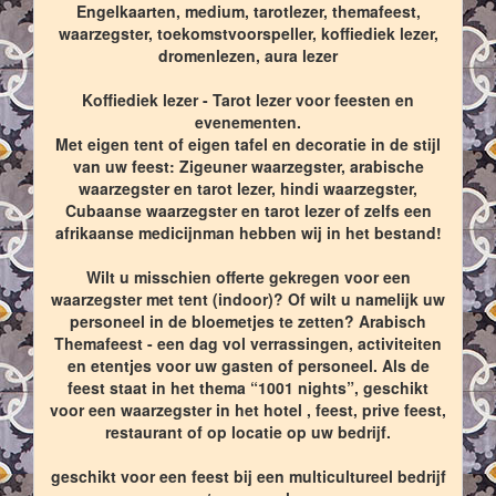
Engelkaarten, medium, tarotlezer, themafeest,
waarzegster, toekomstvoorspeller, koffiediek lezer,
dromenlezen, aura lezer
Koffiediek lezer - Tarot lezer voor feesten en
evenementen.
Met eigen tent of eigen tafel en decoratie in de stijl
van uw feest: Zigeuner waarzegster, arabische
waarzegster en tarot lezer, hindi waarzegster,
Cubaanse waarzegster en tarot lezer of zelfs een
afrikaanse medicijnman hebben wij in het bestand!
Wilt u misschien offerte gekregen voor een
waarzegster met tent (indoor)? Of wilt u namelijk uw
personeel in de bloemetjes te zetten? Arabisch
Themafeest - een dag vol verrassingen, activiteiten
en etentjes voor uw gasten of personeel. Als de
feest staat in het thema “1001 nights”, geschikt
voor een waarzegster in het hotel , feest, prive feest,
restaurant of op locatie op uw bedrijf.
geschikt voor een feest bij een multicultureel bedrijf