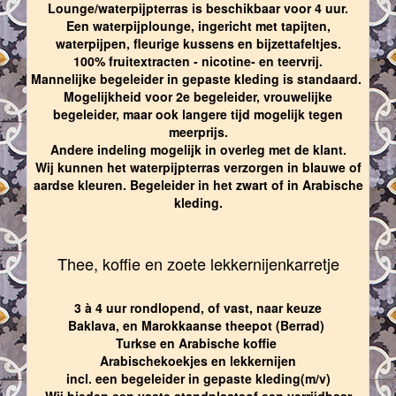
Lounge/waterpijpterras is beschikbaar voor 4 uur.
Een waterpijplounge, ingericht met tapijten,
waterpijpen, fleurige kussens en bijzettafeltjes.
100% fruitextracten - nicotine- en teervrij.
Mannelijke begeleider in gepaste kleding is standaard.
Mogelijkheid voor 2e begeleider, vrouwelijke
begeleider, maar ook langere tijd mogelijk tegen
meerprijs.
Andere indeling mogelijk in overleg met de klant.
Wij kunnen het waterpijpterras verzorgen in blauwe of
aardse kleuren. Begeleider in het zwart of in Arabische
kleding.
Thee, koffie en zoete lekkernijenkarretje
3 à 4 uur rondlopend, of vast, naar keuze
Baklava, en Marokkaanse theepot (Berrad)
Turkse en Arabische koffie
Arabischekoekjes en lekkernijen
incl. een begeleider in gepaste kleding(m/v)
Wij bieden een vaste standplaatsof een verrijdbaar