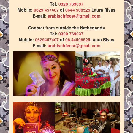
Tel:
0320 769037
Mobile:
0629 457407
of
0644 508525
Laura Rivas
E-mail:
arabischfeest@gmail.com
Contact from outside the Netherlands
Tel:
0320 769037
Mobile:
0629457407
of
06 44508525
Laura Rivas
E-mail:
arabischfeest@gmail.com