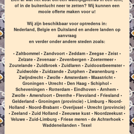
of in de buitenlucht neer te zetten? Wij kunnen een
mooie offerte maken voor u!
Wij zijn beschikbaar voor optredens in:
Nederland, Belgie en Duitsland en andere landen op
aanvraag
en verder onder andere steden zoals:
• Zaltbommel • Zandvoort • Zeddam • Zeegse • Zeist •
Zelzate • Zevenaar • Zevenbergen • Zoetermeer •
Zoutelande • Zuidbroek • Zuidlaren • Zuidoostbeemster •
Zuidwolde • Zuidzande • Zutphen • Zwanenburg •
Zwijndrecht • Zwolle • Amsterdam • Maastricht •
Groningen • Utrecht • Den Haag • Schiphol •
Scheveningen • Rotterdam • Eindhoven • Arnhem •
Zwolle • Amersfoort • Drenthe • Flevoland • Friesland •
Gelderland • Groningen (provincie) • Limburg • Noord-
Holland • Noord-Brabant • Overijssel • Utrecht (provincie)
• Zeeland • Zuid Holland • Zeeuwse kust • Noordzeekust •
Veluwe • Zuid-Limburg • Friese meren • de Achterhoek •
Waddeneilanden • Texel