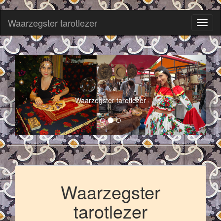
Waarzegster tarotlezer
Toggl
naviga
Waarzegster tarotlezer
Waarzegster
tarotlezer