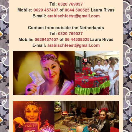
Tel:
0320 769037
Mobile:
0629 457407
of
0644 508525
Laura Rivas
E-mail:
arabischfeest@gmail.com
Contact from outside the Netherlands
Tel:
0320 769037
Mobile:
0629457407
of
06 44508525
Laura Rivas
E-mail:
arabischfeest@gmail.com