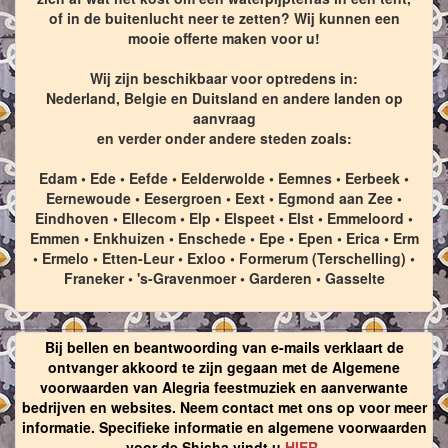
of in de buitenlucht neer te zetten? Wij kunnen een
mooie offerte maken voor u!
Wij zijn beschikbaar voor optredens in:
Nederland, Belgie en Duitsland en andere landen op
aanvraag
en verder onder andere steden zoals:
Edam • Ede • Eefde • Eelderwolde • Eemnes • Eerbeek •
Eernewoude • Eesergroen • Eext • Egmond aan Zee •
Eindhoven • Ellecom • Elp • Elspeet • Elst • Emmeloord •
Emmen • Enkhuizen • Enschede • Epe • Epen • Erica • Erm
• Ermelo • Etten-Leur • Exloo • Formerum (Terschelling) •
Franeker • 's-Gravenmoer • Garderen • Gasselte
Bij bellen en beantwoording van e-mails verklaart de
ontvanger akkoord te zijn gegaan met de Algemene
voorwaarden van Alegria feestmuziek en aanverwante
bedrijven en websites. Neem contact met ons op voor meer
informatie. Specifieke informatie en algemene voorwaarden
voor de Shisha vindt u
HIER
.