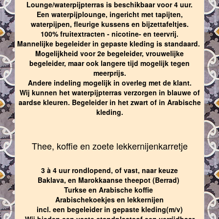
Lounge/waterpijpterras is beschikbaar voor 4 uur.
Een waterpijplounge, ingericht met tapijten,
waterpijpen, fleurige kussens en bijzettafeltjes.
100% fruitextracten - nicotine- en teervrij.
Mannelijke begeleider in gepaste kleding is standaard.
Mogelijkheid voor 2e begeleider, vrouwelijke
begeleider, maar ook langere tijd mogelijk tegen
meerprijs.
Andere indeling mogelijk in overleg met de klant.
Wij kunnen het waterpijpterras verzorgen in blauwe of
aardse kleuren. Begeleider in het zwart of in Arabische
kleding.
Thee, koffie en zoete lekkernijenkarretje
3 à 4 uur rondlopend, of vast, naar keuze
Baklava, en Marokkaanse theepot (Berrad)
Turkse en Arabische koffie
Arabischekoekjes en lekkernijen
incl. een begeleider in gepaste kleding(m/v)
Wij bieden een vaste standplaatsof een verrijdbaar